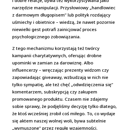
i dobre relacje, bywa też wykorzystywana jako
narzędzie manipulacji. Przysłowiowy „handlowiec
z darmowym długopisem” lub polityk rozdający
uśmiechy i obietnice – wiedzą, że nawet pozornie
niewielki gest potrafi zainicjować proces
psychologicznego zobowiązania.
Z tego mechanizmu korzystają też twórcy
kampanii charytatywnych, oferując drobne
upominki w zamian za darowiznę. Albo
influencerzy – wręczając prezenty widzom czy
zapowiadając giveaway, wzbudzają w nich nie
tylko sympatię, ale też chęć „odwdzięczenia się”
komentarzem, subskrypcją czy zakupem
promowanego produktu. Czasem nie zdajemy
sobie sprawy, że podjęliśmy decyzję tylko dlatego,
że ktoś wcześniej zrobił coś miłego. To, co wydaje
się aktem naszej wolnej woli, bywa subtelnie
„wymuszone” przez regułę wzajemności.