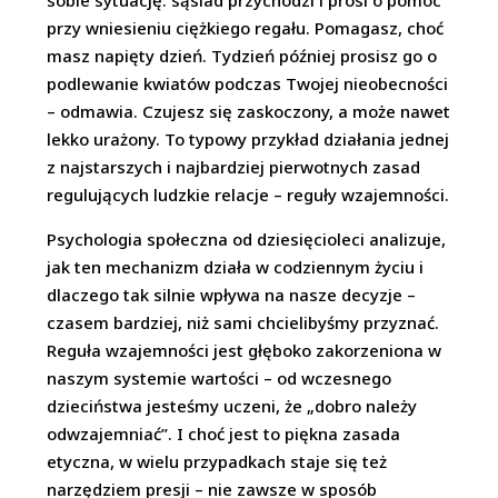
sobie sytuację: sąsiad przychodzi i prosi o pomoc
przy wniesieniu ciężkiego regału. Pomagasz, choć
masz napięty dzień. Tydzień później prosisz go o
podlewanie kwiatów podczas Twojej nieobecności
– odmawia. Czujesz się zaskoczony, a może nawet
lekko urażony. To typowy przykład działania jednej
z najstarszych i najbardziej pierwotnych zasad
regulujących ludzkie relacje – reguły wzajemności.
Psychologia społeczna od dziesięcioleci analizuje,
jak ten mechanizm działa w codziennym życiu i
dlaczego tak silnie wpływa na nasze decyzje –
czasem bardziej, niż sami chcielibyśmy przyznać.
Reguła wzajemności jest głęboko zakorzeniona w
naszym systemie wartości – od wczesnego
dzieciństwa jesteśmy uczeni, że „dobro należy
odwzajemniać”. I choć jest to piękna zasada
etyczna, w wielu przypadkach staje się też
narzędziem presji – nie zawsze w sposób