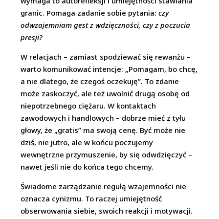
wymaga to autorefleksji i umiejętności stawiania
granic. Pomaga zadanie sobie pytania:
czy
odwzajemniam gest z wdzięczności, czy z poczucia
presji?
W relacjach – zamiast spodziewać się rewanżu –
warto komunikować intencje: „Pomagam, bo chcę,
a nie dlatego, że czegoś oczekuję”. To zdanie
może zaskoczyć, ale też uwolnić drugą osobę od
niepotrzebnego ciężaru. W kontaktach
zawodowych i handlowych – dobrze mieć z tyłu
głowy, że „gratis” ma swoją cenę. Być może nie
dziś, nie jutro, ale w końcu poczujemy
wewnętrzne przymuszenie, by się odwdzięczyć –
nawet jeśli nie do końca tego chcemy.
Świadome zarządzanie regułą wzajemności nie
oznacza cynizmu. To raczej umiejętność
obserwowania siebie, swoich reakcji i motywacji.