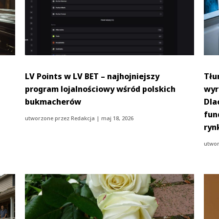
LV Points w LV BET – najhojniejszy
Tłu
program lojalnościowy wśród polskich
wyr
bukmacherów
Dla
fun
utworzone przez
Redakcja
|
maj 18, 2026
ryn
utwor