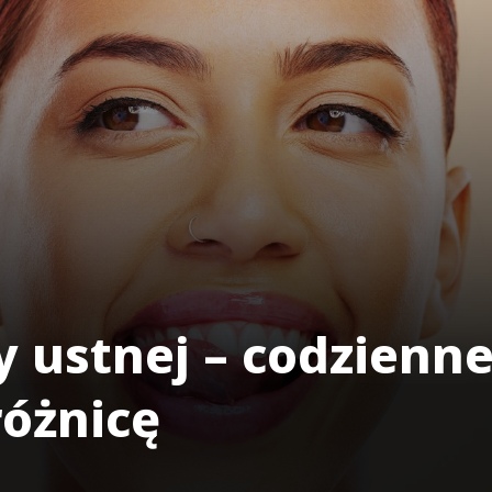
y ustnej – codzienn
różnicę