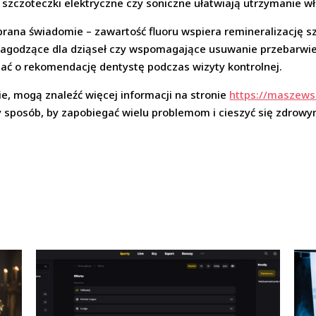
zczoteczki elektryczne czy soniczne ułatwiają utrzymanie wła
ana świadomie – zawartość fluoru wspiera remineralizację szk
. łagodzące dla dziąseł czy wspomagające usuwanie przebarwie
ać o rekomendację dentystę podczas wizyty kontrolnej.
ie, mogą znaleźć więcej informacji na stronie
https://maszews
ty sposób, by zapobiegać wielu problemom i cieszyć się zdrow