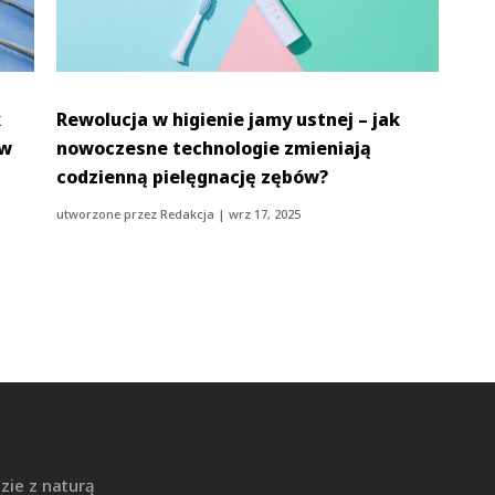
k
Rewolucja w higienie jamy ustnej – jak
 w
nowoczesne technologie zmieniają
codzienną pielęgnację zębów?
utworzone przez
Redakcja
|
wrz 17, 2025
zie z naturą