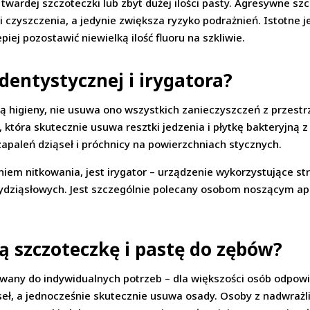
 twardej szczoteczki lub zbyt dużej ilości pasty. Agresywne s
 czyszczenia, a jedynie zwiększa ryzyko podrażnień. Istotne j
iej pozostawić niewielką ilość fluoru na szkliwie.
dentystycznej i irygatora?
 higieny, nie usuwa ono wszystkich zanieczyszczeń z przest
, która skutecznie usuwa resztki jedzenia i płytkę bakteryjną
zapaleń dziąseł i próchnicy na powierzchniach stycznych.
niem nitkowania, jest irygator – urządzenie wykorzystujące s
zydziąsłowych. Jest szczególnie polecany osobom noszącym ap
ą szczoteczkę i pastę do zębów?
wany do indywidualnych potrzeb – dla większości osób odpowi
ąseł, a jednocześnie skutecznie usuwa osady. Osoby z nadwra