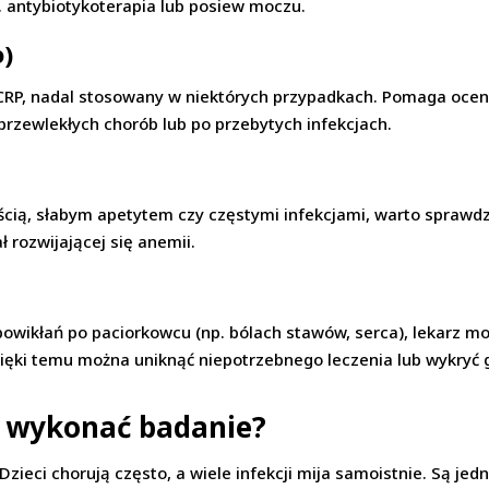
p. antybiotykoterapia lub posiew moczu.
o)
CRP, nadal stosowany w niektórych przypadkach. Pomaga ocenić
przewlekłych chorób lub po przebytych infekcjach.
ścią, słabym apetytem czy częstymi infekcjami, warto sprawdz
ł rozwijającej się anemii.
powikłań po paciorkowcu (np. bólach stawów, serca), lekarz m
zięki temu można uniknąć niepotrzebnego leczenia lub wykryć 
 wykonać badanie?
zieci chorują często, a wiele infekcji mija samoistnie. Są je