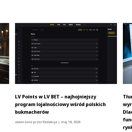
LV Points w LV BET – najhojniejszy
Tłu
program lojalnościowy wśród polskich
wyr
bukmacherów
Dla
fun
utworzone przez
Redakcja
|
maj 18, 2026
ryn