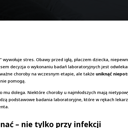
” wywołuje stres. Obawy przed igłą, płaczem dziecka, niepew
zasem decyzja o wykonaniu badań laboratoryjnych jest odwl
oważne choroby na wczesnym etapie, ale także
uniknąć niepot
c nie pomogą.
co mu dolega. Niektóre choroby u najmłodszych mają nietypowy
odzą podstawowe badania laboratoryjne, które w rękach lekar
enta.
ać – nie tylko przy infekcji