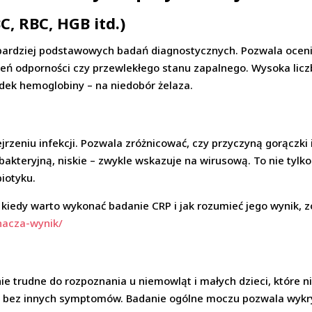
C, RBC, HGB itd.)
bardziej podstawowych badań diagnostycznych. Pozwala ocenić
rzeń odporności czy przewlekłego stanu zapalnego. Wysoka lic
dek hemoglobiny – na niedobór żelaza.
rzeniu infekcji. Pozwala zróżnicować, czy przyczyną gorączki 
 bakteryjną, niskie – zwykle wskazuje na wirusową. To nie tyl
biotyku.
 kiedy warto wykonać badanie CRP i jak rozumieć jego wynik, z
nacza-wynik/
trudne do rozpoznania u niemowląt i małych dzieci, które nie 
bez innych symptomów. Badanie ogólne moczu pozwala wykryć 