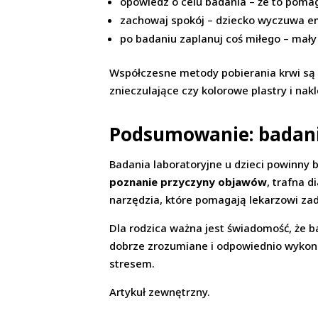
opowiedz o celu badania – że to pomaga
zachowaj spokój – dziecko wyczuwa e
po badaniu zaplanuj coś miłego – mały 
Współczesne metody pobierania krwi są c
znieczulające czy kolorowe plastry i nakl
Podsumowanie: badania
Badania laboratoryjne u dzieci powinny 
poznanie przyczyny objawów
, trafna 
narzędzia, które pomagają lekarzowi zad
Dla rodzica ważna jest świadomość, że ba
dobrze zrozumiane i odpowiednio wykona
stresem.
Artykuł zewnętrzny.