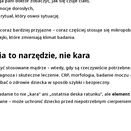
 pani doktor zobaczyć, jak się czuje ciało,
mocje dorosłych,
rytuał, który oswoi sytuację.
oraz bardziej przyjazne – coraz częściej stosuje się mikropob
ejki, które zmieniają klimat badania.
 to narzędzie, nie kara
być stosowane mądrze – wtedy, gdy są rzeczywiście potrzebne. 
diagnoza i skuteczne leczenie. CRP, morfologia, badanie moczu
bać o zdrowie dziecka w sposób szybki i bezpieczny.
danie to nie „kara” ani „ostatnia deska ratunku”, ale
element
ne – może uchronić dziecko przed niepotrzebnym cierpieniem,