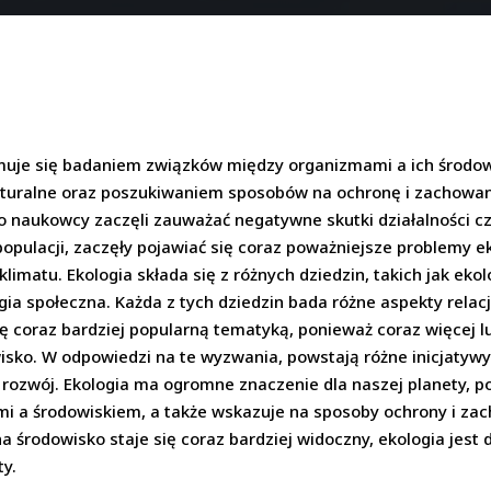
ajmuje się badaniem związków między organizmami a ich środo
turalne oraz poszukiwaniem sposobów na ochronę i zachowani
y to naukowcy zaczęli zauważać negatywne skutki działalności 
ulacji, zaczęły pojawiać się coraz poważniejsze problemy ek
limatu. Ekologia składa się z różnych dziedzin, takich jak ekolo
ogia społeczna. Każda z tych dziedzin bada różne aspekty rela
się coraz bardziej popularną tematyką, ponieważ coraz więcej 
isko. W odpowiedzi na te wyzwania, powstają różne inicjatyw
 rozwój. Ekologia ma ogromne znaczenie dla naszej planety,
i a środowiskiem, a także wskazuje na sposoby ochrony i za
a środowisko staje się coraz bardziej widoczny, ekologia jest d
ty.