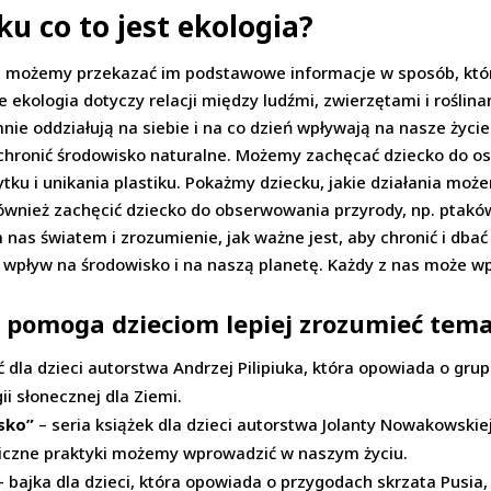
u co to jest ekologia?
ale możemy przekazać im podstawowe informacje w sposób, któr
 ekologia dotyczy relacji między ludźmi, zwierzętami i roślin
nie oddziałują na siebie i na co dzień wpływają na nasze życi
hronić środowisko naturalne. Możemy zachęcać dziecko do osz
ytku i unikania plastiku. Pokażmy dziecku, jakie działania mo
nież zachęcić dziecko do obserwowania przyrody, np. ptaków,
nas światem i zrozumienie, jak ważne jest, aby chronić i dba
 wpływ na środowisko i na naszą planetę. Każdy z nas może 
óre pomoga dzieciom lepiej zrozumieć tem
ć dla dzieci autorstwa Andrzej Pilipiuka, która opowiada o gru
i słonecznej dla Ziemi.
sko”
– seria książek dla dzieci autorstwa Jolanty Nowakowskiej
ogiczne praktyki możemy wprowadzić w naszym życiu.
 bajka dla dzieci, która opowiada o przygodach skrzata Pusia