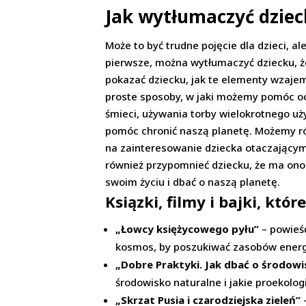
Jak wytłumaczyć dzieck
Może to być trudne pojęcie dla dzieci, 
pierwsze, można wytłumaczyć dziecku, że
pokazać dziecku, jak te elementy wzajem
proste sposoby, w jaki możemy pomóc oc
śmieci, używania torby wielokrotnego uż
pomóc chronić naszą planetę. Możemy rów
na zainteresowanie dziecka otaczającym 
również przypomnieć dziecku, że ma ono
swoim życiu i dbać o naszą planetę.
Ksiązki, filmy i bajki, kt
„Łowcy księżycowego pyłu”
– powieś
kosmos, by poszukiwać zasobów energi
„Dobre Praktyki. Jak dbać o środowi
środowisko naturalne i jakie proekol
„Skrzat Pusia i czarodziejska zieleń”
–