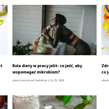
et
Rola diety w pracy jelit: co jeść, aby
Zdr
wspomagać mikrobiom?
co 
utworzone przez
Redakcja
|
lis 25, 2024
utwor