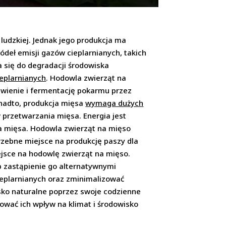
ludzkiej. Jednak jego produkcja ma
ódeł emisji gazów cieplarnianych, takich
a się do degradacji środowiska
eplarnianych
. Hodowla zwierząt na
awienie i fermentację pokarmu przez
onadto, produkcja mięsa
wymaga dużych
w przetwarzania mięsa. Energia jest
ia mięsa. Hodowla zwierząt na mięso
rzebne miejsce na produkcję paszy dla
ejsce na hodowlę zwierząt na mięso.
b zastąpienie go alternatywnymi
cieplarnianych oraz zminimalizować
sko naturalne poprzez swoje codzienne
ować ich wpływ na klimat i środowisko