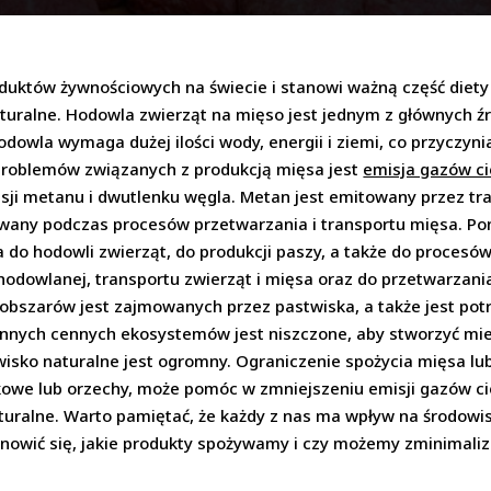
duktów żywnościowych na świecie i stanowi ważną część diety 
turalne. Hodowla zwierząt na mięso jest jednym z głównych źr
dowla wymaga dużej ilości wody, energii i ziemi, co przyczyni
problemów związanych z produkcją mięsa jest
emisja gazów ci
isji metanu i dwutlenku węgla. Metan jest emitowany przez tr
owany podczas procesów przetwarzania i transportu mięsa. P
a do hodowli zwierząt, do produkcji paszy, a także do procesó
hodowlanej, transportu zwierząt i mięsa oraz do przetwarzan
 obszarów jest zajmowanych przez pastwiska, a także jest pot
 innych cennych ekosystemów jest niszczone, aby stworzyć mi
wisko naturalne jest ogromny. Ograniczenie spożycia mięsa lu
ączkowe lub orzechy, może pomóc w zmniejszeniu emisji gazów 
turalne. Warto pamiętać, że każdy z nas ma wpływ na środowi
nowić się, jakie produkty spożywamy i czy możemy zminimaliz