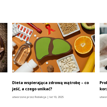
ć
Dieta wspierająca zdrową wątrobę – co
Pro
jeść, a czego unikać?
kor
utworzone przez
Redakcja
|
lut 10, 2025
utwor