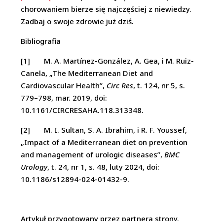
chorowaniem bierze się najczęściej z niewiedzy.
Zadbaj o swoje zdrowie już dziś.
Bibliografia
[1] M. A. Martínez-González, A. Gea, i M. Ruiz-
Canela, „The Mediterranean Diet and
Cardiovascular Health”,
Circ Res
, t. 124, nr 5, s.
779–798, mar. 2019, doi:
10.1161/CIRCRESAHA.118.313348.
[2] M. I. Sultan, S. A. Ibrahim, i R. F. Youssef,
„Impact of a Mediterranean diet on prevention
and management of urologic diseases”,
BMC
Urology
, t. 24, nr 1, s. 48, luty 2024, doi:
10.1186/s12894-024-01432-9.
Artykuł przygotowany przez partnera strony.