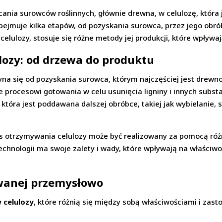
cania surowców roślinnych, głównie drewna, w celulozę, któr
ejmuje kilka etapów, od pozyskania surowca, przez jego obr
celulozy, stosuje się różne metody jej produkcji, które wpływ
lozy: od drzewa do produktu
na się od pozyskania surowca, którym najczęściej jest drewn
 procesowi gotowania w celu usunięcia ligniny i innych subst
która jest poddawana dalszej obróbce, takiej jak wybielanie, 
s otrzymywania celulozy może być realizowany za pomocą różny
echnologii ma swoje zalety i wady, które wpływają na właściwo
owanej przemysłowo
 celulozy
, które różnią się między sobą właściwościami i zas