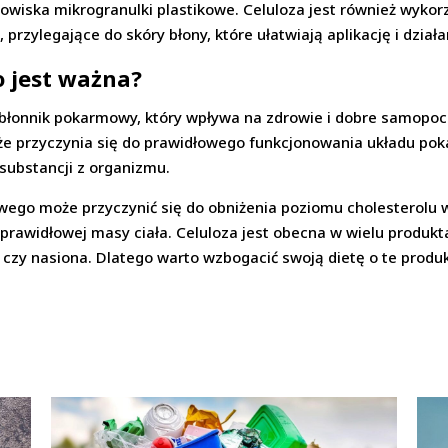
odowiska mikrogranulki plastikowe. Celuloza jest również wyk
przylegające do skóry błony, które ułatwiają aplikację i dzia
o jest ważna?
o błonnik pokarmowy, który wpływa na zdrowie i dobre samopocz
 że przyczynia się do prawidłowego funkcjonowania układu po
substancji z organizmu.
wego może przyczynić się do obniżenia poziomu cholesterolu w
rawidłowej masy ciała. Celuloza jest obecna w wielu produkt
czy nasiona. Dlatego warto wzbogacić swoją dietę o te produk
.