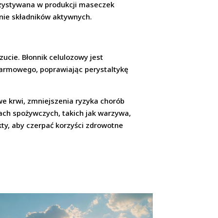
orzystywana w produkcji maseczek
łanie składników aktywnych.
ucie. Błonnik celulozowy jest
karmowego, poprawiając perystaltykę
e krwi, zmniejszenia ryzyka chorób
ach spożywczych, takich jak warzywa,
ty, aby czerpać korzyści zdrowotne