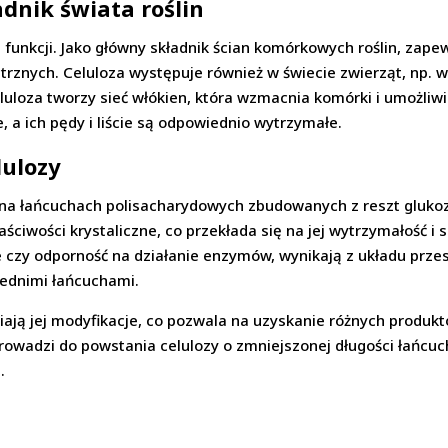
dnik świata roślin
h funkcji. Jako główny składnik ścian komórkowych roślin, zap
trznych. Celuloza występuje również w świecie zwierząt, np.
luloza tworzy sieć włókien, która wzmacnia komórki i umożliwi
, a ich pędy i liście są odpowiednio wytrzymałe.
lulozy
ę na łańcuchach polisacharydowych zbudowanych z reszt gluko
łaściwości krystaliczne, co przekłada się na jej wytrzymałość i 
e czy odporność na działanie enzymów, wynikają z układu przest
ednimi łańcuchami.
iają jej modyfikacje, co pozwala na uzyskanie różnych produk
y prowadzi do powstania celulozy o zmniejszonej długości łań
.