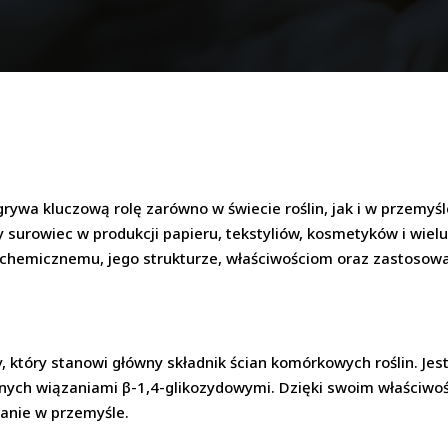
rywa kluczową rolę zarówno w świecie roślin, jak i w przemyśle
surowiec w produkcji papieru, tekstyliów, kosmetyków i wielu
chemicznemu, jego strukturze, właściwościom oraz zastosowa
, który stanowi główny składnik ścian komórkowych roślin. Jes
ych wiązaniami β-1,4-glikozydowymi. Dzięki swoim właściwośc
wanie w przemyśle.