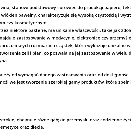
wna, stanowi podstawowy surowiec do produkcji papieru, tekt
włókien bawełny, charakteryzuje się wysoką czystością i wytr
nym czy kosmetycznym.
ez niektóre bakterie, ma unikalne właściwości, takie jak zdo
 znajduje zastosowanie w medycynie, elektronice czy przemyś
 bardzo małych rozmiarach cząstek, która wykazuje unikalne wł
tworzenia żeli i pian, co pozwala na jej zastosowanie w wielu d
yna.
ależy od wymagań danego zastosowania oraz od dostępności s
 możliwe jest tworzenie szerokiej gamy produktów, które spełn
zerokie, obejmuje różne gałęzie przemysłu oraz codzienne życie.
smetyce oraz diecie.