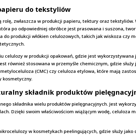
papieru do tekstyliów
rolę, zwłaszcza w produkcji papieru, tektury oraz tekstyliów. 
tóra po odpowiedniej obróbce jest prasowana i suszona, twor
a do produkcji włókien celulozowych, takich jak wiskoza czy m
tetycznych.
 celulozy w produkcji opakowań, gdzie jest wykorzystywana j
 jest również stosowana w przemyśle chemicznym, gdzie służy 
ymetyloceluloza (CMC) czy celuloza etylowa, które mają zastos
y kosmetyczny.
turalny składnik produktów pielęgnacyj
lnego składnika wielu produktów pielęgnacyjnych. Jest wykorzy
ach. Dzięki swoim właściwościom wiążącym wodę, celuloza moż
krocelulozy w kosmetykach peelingujących, gdzie służy jako 