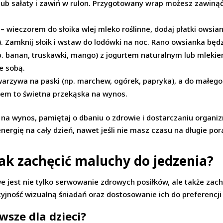
 lub sałaty i zawiń w rulon. Przygotowany wrap możesz zawinąć
– wieczorem do słoika wlej mleko roślinne, dodaj płatki owsian
ia). Zamknij słoik i wstaw do lodówki na noc. Rano owsianka bę
. banan, truskawki, mango) z jogurtem naturalnym lub mlekiem
e sobą.
warzywa na paski (np. marchew, ogórek, papryka), a do małego
ipem to świetna przekąska na wynos.
a na wynos, pamiętaj o dbaniu o zdrowie i dostarczaniu organ
nergię na cały dzień, nawet jeśli nie masz czasu na długie po
 jak zachęcić maluchy do jedzenia?
we jest nie tylko serwowanie zdrowych posiłków, ale także zac
yjność wizualną śniadań oraz dostosowanie ich do preferencj
wsze dla dzieci?