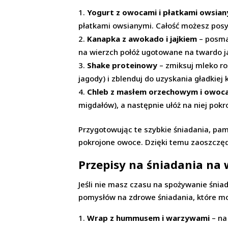
Yogurt z owocami i płatkami owsia
płatkami owsianymi. Całość możesz posy
Kanapka z awokado i jajkiem
– posmar
na wierzch połóż ugotowane na twardo ja
Shake proteinowy
– zmiksuj mleko ro
jagody) i zblenduj do uzyskania gładkiej 
Chleb z masłem orzechowym i owoc
migdałów), a następnie ułóż na niej pokr
Przygotowując te szybkie śniadania, pam
pokrojone owoce. Dzięki temu zaoszczęd
Przepisy na śniadania na
Jeśli nie masz czasu na spożywanie śni
pomysłów na zdrowe śniadania, które mo
Wrap z hummusem i warzywami
– na