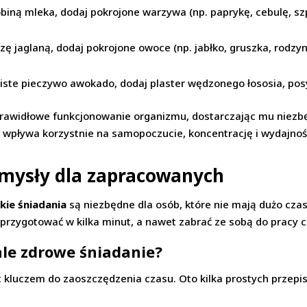
robiną mleka, dodaj pokrojone warzywa (np. paprykę, cebulę, sz
zę jaglaną, dodaj pokrojone owoce (np. jabłko, gruszka, rodzy
ste pieczywo awokado, dodaj plaster wędzonego łososia, posyp
prawidłowe funkcjonowanie organizmu, dostarczając mu niezb
wpływa korzystnie na samopoczucie, koncentrację i wydajność
omysły dla zapracowanych
kie śniadania
są niezbędne dla osób, które nie mają dużo czas
 przygotować w kilka minut, a nawet zabrać ze sobą do pracy c
ale zdrowe śniadanie?
 kluczem do zaoszczędzenia czasu. Oto kilka prostych przepi