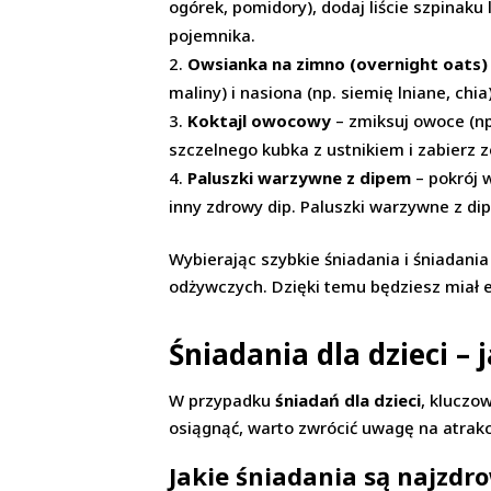
ogórek, pomidory), dodaj liście szpinaku
pojemnika.
Owsianka na zimno (overnight oats)
maliny) i nasiona (np. siemię lniane, ch
Koktajl owocowy
– zmiksuj owoce (np
szczelnego kubka z ustnikiem i zabierz z
Paluszki warzywne z dipem
– pokrój 
inny zdrowy dip. Paluszki warzywne z d
Wybierając szybkie śniadania i śniadani
odżywczych. Dzięki temu będziesz miał e
Śniadania dla dzieci –
W przypadku
śniadań dla dzieci
, kluczo
osiągnąć, warto zwrócić uwagę na atrakc
Jakie śniadania są najzdro