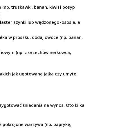
(np. truskawki, banan, kiwi) i posyp
.
aster szynki lub wędzonego łososia, a
łka w proszku, dodaj owoce (np. banan,
chowym (np. z orzechów nerkowca,
akich jak ugotowane jajka czy umyte i
zygotować śniadania na wynos. Oto kilka
óż pokrojone warzywa (np. paprykę,