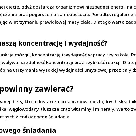
nej diecie, gdyż dostarcza organizmowi niezbędnej energii na 
męczenia oraz pogorszenia samopoczucia. Ponadto, regularne
ając w utrzymaniu prawidłowej masy ciała. Dlatego warto zadb
naszą koncentrację i wydajność?
unkcje mózgu, koncentrację i wydajność w pracy czy szkole. 
i wpływa na zdolność koncentracji oraz szybkość reakcji. Dlat
posób na utrzymanie wysokiej wydajności umysłowej przez cały d
 powinny zawierać?
anej diety, która dostarcza organizmowi niezbędnych składni
ka, węglowodany, tłuszcze oraz witaminy i minerały. Warto zw
wotnych z codziennego śniadania.
rowego śniadania