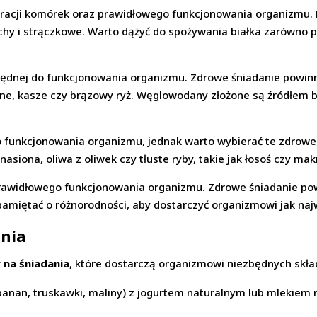
racji komórek oraz prawidłowego funkcjonowania organizmu. 
zechy i strączkowe. Warto dążyć do spożywania białka zarówno 
będnej do funkcjonowania organizmu. Zdrowe śniadanie powin
iane, kasze czy brązowy ryż. Węglowodany złożone są źródłem b
 funkcjonowania organizmu, jednak warto wybierać te zdrowe
siona, oliwa z oliwek czy tłuste ryby, takie jak łosoś czy mak
rawidłowego funkcjonowania organizmu. Zdrowe śniadanie pow
pamiętać o różnorodności, aby dostarczyć organizmowi jak na
ania
 na śniadania
, które dostarczą organizmowi niezbędnych skł
banan, truskawki, maliny) z jogurtem naturalnym lub mlekiem 