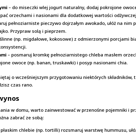
nymi
– do miseczki wlej jogurt naturalny, dodaj pokrojone owoce 
pać orzechami i nasionami dla dodatkowej wartości odżywczej
uj pełnoziarniste pieczywo dojrzałym awokado, ułóż na nim pl
jko. Przypraw solą i pieprzem.
ślinne (np. migdałowe, kokosowe) z odmierzonymi porcjami bia
konsystencji.
ami
– posmaruj kromkę pełnoziarnistego chleba masłem orze
ojone owoce (np. banan, truskawki) i posyp nasionami chia.
iętaj o wcześniejszym przygotowaniu niektórych składników, t
zisz czas rano.
 wynos
adania w domu, warto zainwestować w przenośne pojemniki i pr
żna zabrać ze sobą:
 płaskim chlebie (np. tortilli) rozsmaruj warstwę hummusu, uł