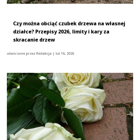
Czy można obciąć czubek drzewa na własnej
działce? Przepisy 2026, limity i kary za
skracanie drzew
utworzone przez
Redakcja
|
lut 16, 2026