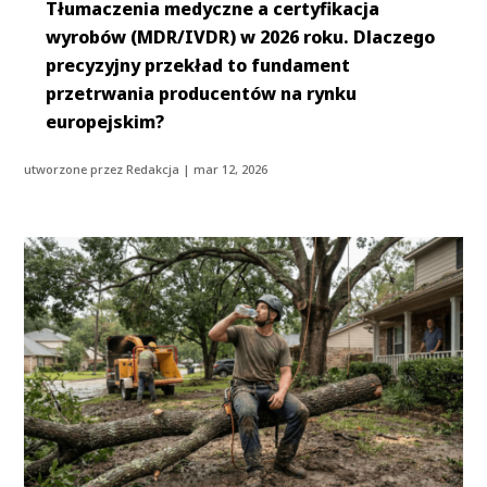
Tłumaczenia medyczne a certyfikacja
wyrobów (MDR/IVDR) w 2026 roku. Dlaczego
precyzyjny przekład to fundament
przetrwania producentów na rynku
europejskim?
utworzone przez
Redakcja
|
mar 12, 2026