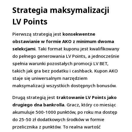
Strategia maksymalizacji
LV Points
Pierwszą strategią jest
konsekwentne
obstawianie w formie AKO z minimum dwoma
selekcjami
. Taki format kuponu jest kwalifikowany
do pełnego generowania LV Points, a jednocześnie
spełnia warunki pozostałych promocji LV BET,
takich jak gra bez podatku i cashback. Kupon AKO
staje się uniwersalnym narzędziem
maksymalizacji wszystkich dostępnych bonusów.
Drugą strategią jest
traktowanie LV Points jako
drugiego dna bankrolla
. Gracz, który co miesiąc
akumuluje 500-1000 punktów, po roku ma dostęp
do 25-50 zł dodatkowych środków w formie
przelicznika z punktów. To realna wartość