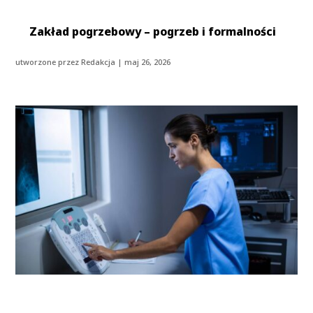
Zakład pogrzebowy – pogrzeb i formalności
utworzone przez
Redakcja
|
maj 26, 2026