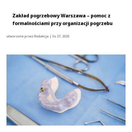
Zakład pogrzebowy Warszawa – pomoc z
formalnościami przy organizacji pogrzebu
utworzone przez
Redakcja
|
lis 27, 2025